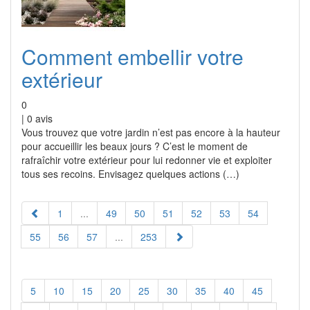
Comment embellir votre
extérieur
0
|
0
avis
Vous trouvez que votre jardin n’est pas encore à la hauteur
pour accueillir les beaux jours ? C’est le moment de
rafraîchir votre extérieur pour lui redonner vie et exploiter
tous ses recoins. Envisagez quelques actions (…)
1
...
49
50
51
52
53
54
55
56
57
...
253
5
10
15
20
25
30
35
40
45