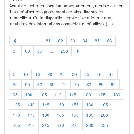
Avant de mettre en location un appartement, meublé ou non,
il faut réaliser obligatoirement certains diagnostics
immobiliers. Cette disposition légale vise à fournir aux
locataires des informations complètes et détaillées (…)
1
...
81
82
83
84
85
86
87
88
89
...
253
5
10
15
20
25
30
35
40
45
50
55
60
65
70
75
80
85
90
95
100
105
110
115
120
125
130
135
140
145
150
155
160
165
170
175
180
185
190
195
200
205
210
215
220
225
230
235