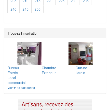
205
210
215
220
225
230
235
240
245
250
Trouvez l'inspiration...
Bureau
Chambre
Cuisine
Entrée
Extérieur
Jardin
Local
commercial
Voir ✚ de catégories