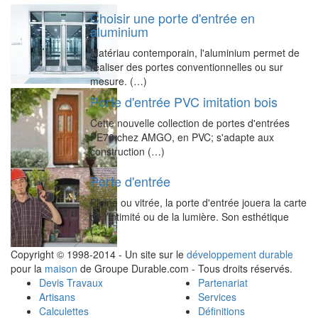
Choisir une porte d'entrée en
aluminium
Matériau contemporain, l'aluminium permet de
réaliser des portes conventionnelles ou sur
mesure. (…)
Porte d'entrée PVC imitation bois
Cette nouvelle collection de portes d'entrées
PE70 chez AMGO, en PVC; s'adapte aux
construction (…)
Porte d'entrée
Pleine ou vitrée, la porte d'entrée jouera la carte
de l’intimité ou de la lumière. Son esthétique
(…)
Copyright © 1998-2014 - Un site sur le
développement durable
pour la
maison
de Groupe Durable.com - Tous droits réservés.
Devis Travaux
Partenariat
Artisans
Services
Calculettes
Définitions