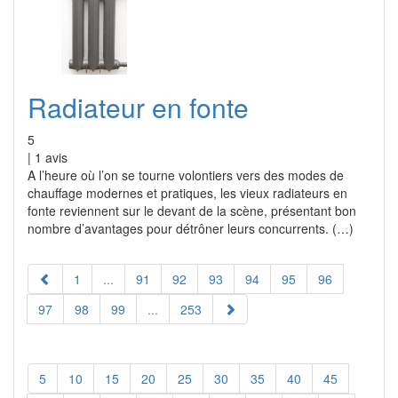
Radiateur en fonte
5
|
1
avis
A l’heure où l’on se tourne volontiers vers des modes de
chauffage modernes et pratiques, les vieux radiateurs en
fonte reviennent sur le devant de la scène, présentant bon
nombre d’avantages pour détrôner leurs concurrents. (…)
1
...
91
92
93
94
95
96
97
98
99
...
253
5
10
15
20
25
30
35
40
45