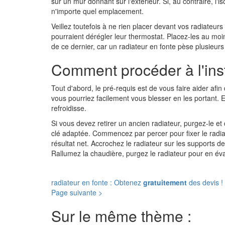
sur un mur donnant sur l'extérieur. Si, au contraire, l'i
n'importe quel emplacement.
Veillez toutefois à ne rien placer devant vos radiateurs
pourraient dérégler leur thermostat. Placez-les au moi
de ce dernier, car un radiateur en fonte pèse plusieurs 
Comment procéder à l'ins
Tout d'abord, le pré-requis est de vous faire aider afin
vous pourriez facilement vous blesser en les portant. E
refroidisse.
Si vous devez retirer un ancien radiateur, purgez-le et 
clé adaptée. Commencez par percer pour fixer le radiate
résultat net. Accrochez le radiateur sur les supports
Rallumez la chaudière, purgez le radiateur pour en évacu
radiateur en fonte : Obtenez
gratuitement
des devis !
Page suivante >
Sur le même thème :