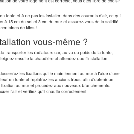
solation de votre logement est correcte, vous êtes libre de choisir
 en fonte et à ne pas les installer dans des courants d'air, ce qui
ns à 15 cm du sol et 3 cm du mur et assurez-vous de la solidité
centaines de kilos !
tallation vous-même ?
 de transporter les radiateurs car, au vu du poids de la fonte,
teignez ensuite la chaudière et attendez que l'installation
desserrez les fixations qui le maintiennent au mur à l'aide d'une
ur en fonte et replâtrez les anciens trous, afin d'obtenir un
 de fixation au mur et procédez aux nouveaux branchements.
er l'air et vérifiez qu'il chauffe correctement.