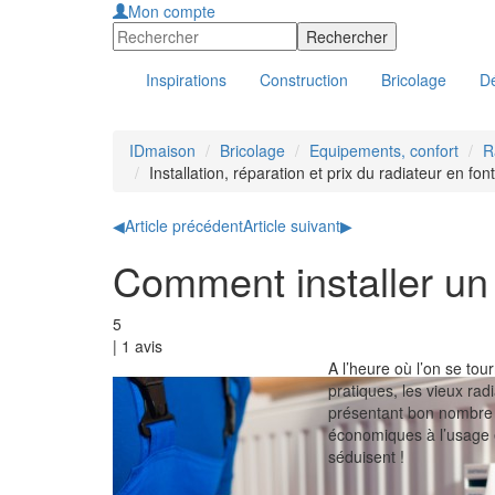
Mon compte
Inspirations
Construction
Bricolage
Dé
IDmaison
Bricolage
Equipements, confort
R
Installation, réparation et prix du radiateur en fon
◀
Article précédent
Article suivant
▶
Comment installer un 
5
|
1
avis
A l’heure où l’on se to
pratiques, les vieux rad
présentant bon nombre 
économiques à l’usage e
séduisent !