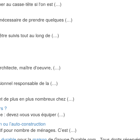
er au casse-tête si l'on est (…)
st nécessaire de prendre quelques (…)
tre suivis tout au long de (…)
rchitecte, maître d'oeuvre, (…)
essionnel responsable de la (…)
nt de plus en plus nombreux chez (…)
rs ?
ime : devez-vous vous équiper (…)
n ou l’auto-construction
tif pour nombre de ménages. C’est (…)
 durable
pour la
maison
de Groupe Durable.com - Tous droits réservés