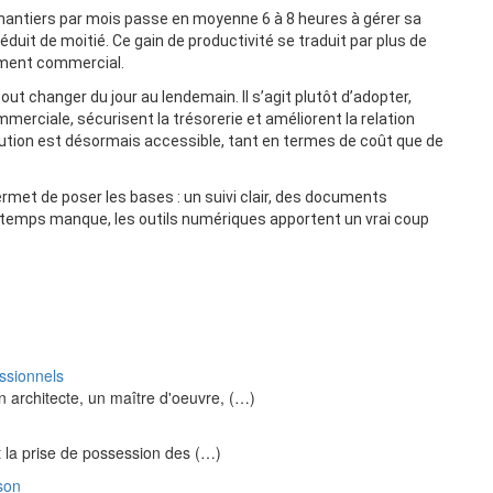
chantiers par mois passe en moyenne 6 à 8 heures à gérer sa
uit de moitié. Ce gain de productivité se traduit par plus de
ement commercial.
out changer du jour au lendemain. Il s’agit plutôt d’adopter,
ommerciale, sécurisent la trésorerie et améliorent la relation
ution est désormais accessible, tant en termes de coût que de
et de poser les bases : un suivi clair, des documents
 temps manque, les outils numériques apportent un vrai coup
essionnels
un architecte, un maître d'oeuvre, (…)
t la prise de possession des (…)
son