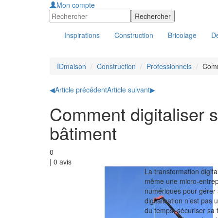
Mon compte
Inspirations
Construction
Bricolage
Dé
IDmaison
Construction
Professionnels
Comm
◀
Article précédent
Article suivant
▶
Comment digitaliser s
bâtiment
0
|
0
avis
La transformation digit
même une micro-entrepr
numériques pour gérer se
digitalisation n’est pas
du temps, sécuriser sa t