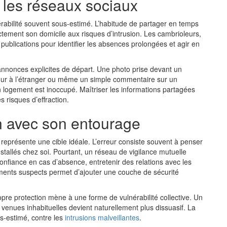
r les réseaux sociaux
érabilité souvent sous-estimé. L’habitude de partager en temps
ement son domicile aux risques d’intrusion. Les cambrioleurs,
 publications pour identifier les absences prolongées et agir en
x annonces explicites de départ. Une photo prise devant un
our à l’étranger ou même un simple commentaire sur un
n logement est inoccupé. Maîtriser les informations partagées
s risques d’effraction.
n avec son entourage
 représente une cible idéale. L’erreur consiste souvent à penser
nstallés chez soi. Pourtant, un réseau de vigilance mutuelle
 confiance en cas d’absence, entretenir des relations avec les
ments suspects permet d’ajouter une couche de sécurité
pre protection mène à une forme de vulnérabilité collective. Un
t venues inhabituelles devient naturellement plus dissuasif. La
us-estimé, contre les
intrusions malveillantes
.