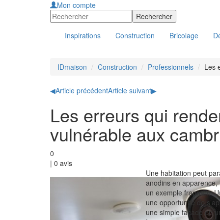
Mon compte
Inspirations
Construction
Bricolage
Dé
IDmaison
Construction
Professionnels
Les 
◀
Article précédent
Article suivant
▶
Les erreurs qui rende
vulnérable aux cambr
0
|
0
avis
Une habitation peut para
anodins en apparence, fa
un exemple frappant. U
une opportunité de s’ap
une simple façade en un