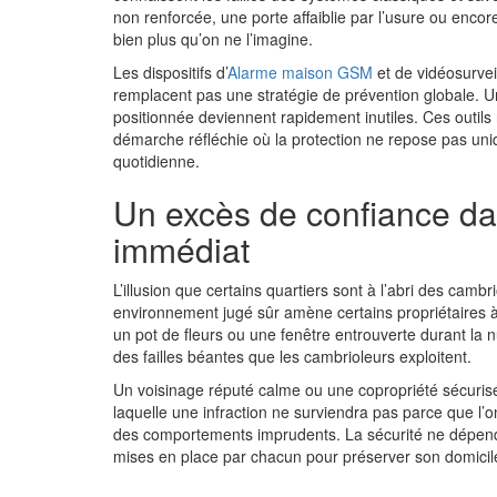
non renforcée, une porte affaiblie par l’usure ou encor
bien plus qu’on ne l’imagine.
Les dispositifs d’
Alarme maison GSM
et de vidéosurvei
remplacent pas une stratégie de prévention globale.
positionnée deviennent rapidement inutiles. Ces outils 
démarche réfléchie où la protection ne repose pas uniq
quotidienne.
Un excès de confiance d
immédiat
L’illusion que certains quartiers sont à l’abri des camb
environnement jugé sûr amène certains propriétaires 
un pot de fleurs ou une fenêtre entrouverte durant la 
des failles béantes que les cambrioleurs exploitent.
Un voisinage réputé calme ou une copropriété sécurisé
laquelle une infraction ne surviendra pas parce que l’o
des comportements imprudents. La sécurité ne dépend
mises en place par chacun pour préserver son domicil