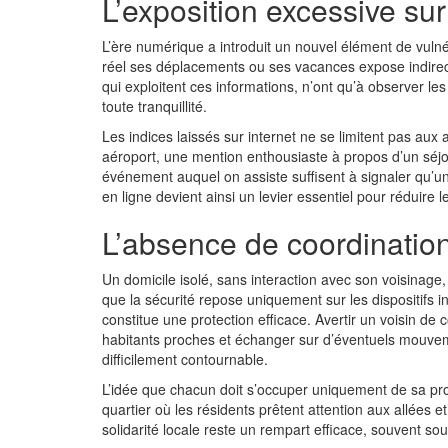
L’exposition excessive su
L’ère numérique a introduit un nouvel élément de vuln
réel ses déplacements ou ses vacances expose indirect
qui exploitent ces informations, n’ont qu’à observer les
toute tranquillité.
Les indices laissés sur internet ne se limitent pas au
aéroport, une mention enthousiaste à propos d’un séj
événement auquel on assiste suffisent à signaler qu’u
en ligne devient ainsi un levier essentiel pour réduire le
L’absence de coordinatio
Un domicile isolé, sans interaction avec son voisinage,
que la sécurité repose uniquement sur les dispositifs i
constitue une protection efficace. Avertir un voisin de
habitants proches et échanger sur d’éventuels mouve
difficilement contournable.
L’idée que chacun doit s’occuper uniquement de sa pro
quartier où les résidents prêtent attention aux allées e
solidarité locale reste un rempart efficace, souvent so