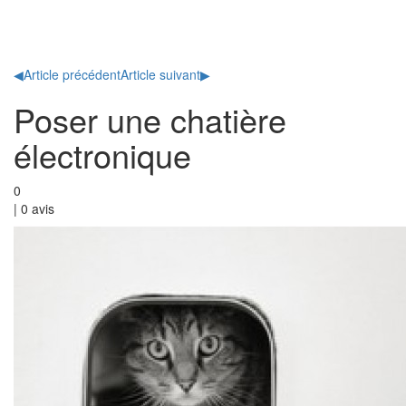
Toggl
naviga
◀
Article précédent
Article suivant
▶
Poser une chatière
électronique
0
|
0
avis