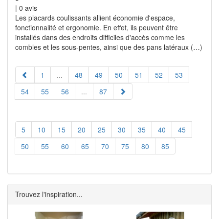
|
0
avis
Les placards coulissants allient économie d'espace,
fonctionnalité et ergonomie. En effet, ils peuvent être
installés dans des endroits difficiles d'accès comme les
combles et les sous-pentes, ainsi que des pans latéraux (…)
1
...
48
49
50
51
52
53
54
55
56
...
87
5
10
15
20
25
30
35
40
45
50
55
60
65
70
75
80
85
Trouvez l'inspiration...