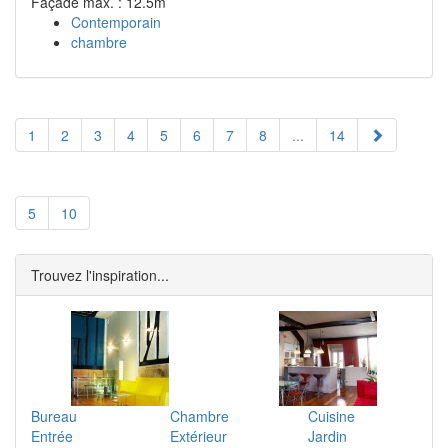
Façade max. : 12.5m
Contemporain
chambre
1
2
3
4
5
6
7
8
...
14
5
10
Trouvez l'inspiration...
Bureau
Chambre
Cuisine
Entrée
Extérieur
Jardin