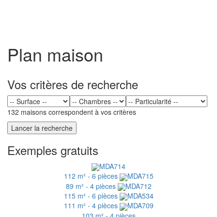
Toggl
naviga
Plan maison
Vos critères de recherche
132 maisons correspondent à vos critères
Exemples gratuits
MDA714
112 m² - 6 pièces
MDA715
89 m² - 4 pièces
MDA712
115 m² - 6 pièces
MDA534
111 m² - 4 pièces
MDA709
103 m² - 4 pièces