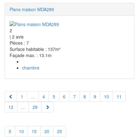
Plans maison MDA289
2
|
2
avis
Pièces : 7
Surface habitable : 137m²
Façade max. : 13.1m
chambre
1
...
4
5
6
7
8
9
10
11
12
...
28
5
10
15
20
25