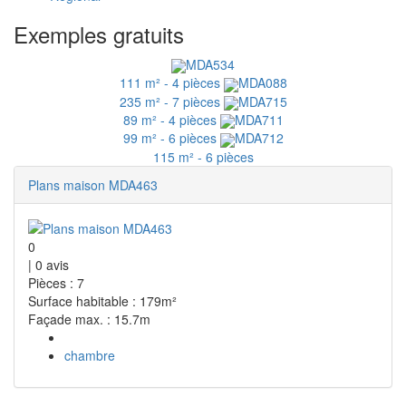
Exemples gratuits
MDA534
111 m² - 4 pièces
MDA088
235 m² - 7 pièces
MDA715
89 m² - 4 pièces
MDA711
99 m² - 6 pièces
MDA712
115 m² - 6 pièces
Plans maison MDA463
0
|
0
avis
Pièces : 7
Surface habitable : 179m²
Façade max. : 15.7m
chambre