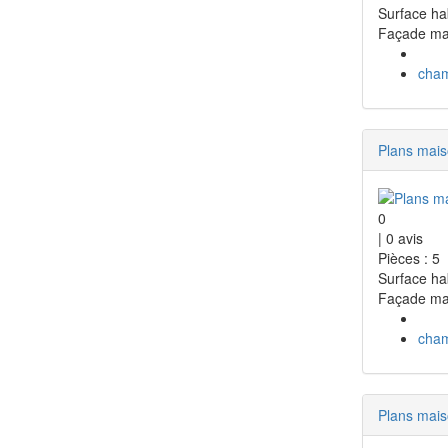
Surface ha
Façade ma
cha
Plans mai
0
|
0
avis
Pièces : 5
Surface ha
Façade ma
cha
Plans mai