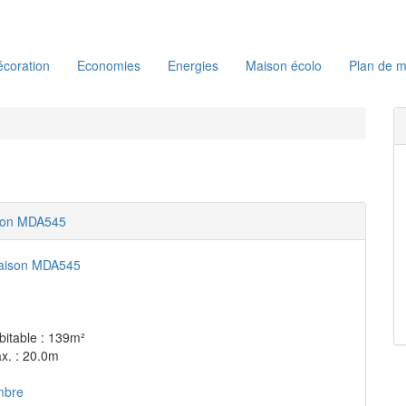
coration
Economies
Energies
Maison écolo
Plan de m
son MDA545
bitable : 139m²
x. : 20.0m
mbre