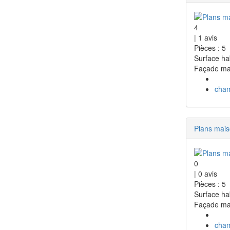
4
|
1
avis
Pièces : 5
Surface ha
Façade ma
cha
Plans mai
0
|
0
avis
Pièces : 5
Surface ha
Façade ma
cha