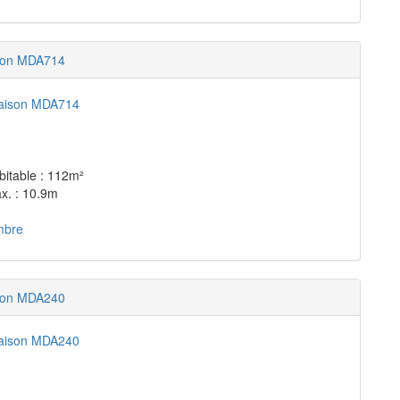
son MDA714
bitable : 112m²
x. : 10.9m
mbre
son MDA240