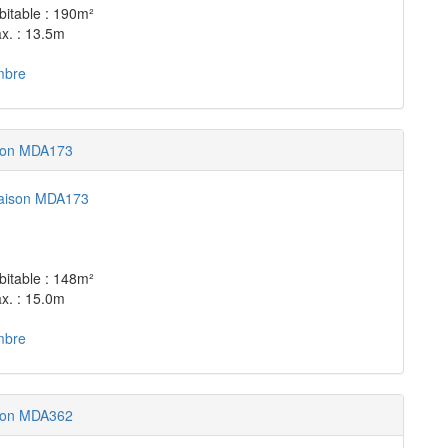
bitable : 190m²
x. : 13.5m
mbre
son MDA173
bitable : 148m²
x. : 15.0m
mbre
son MDA362