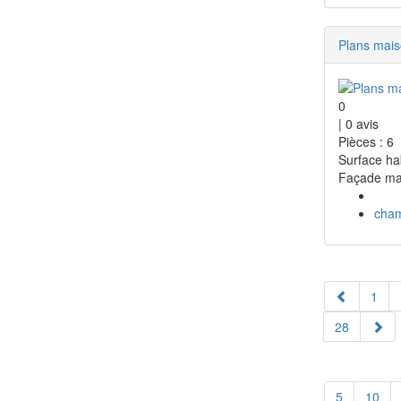
Plans mai
0
|
0
avis
Pièces : 6
Surface ha
Façade ma
cha
1
28
5
10