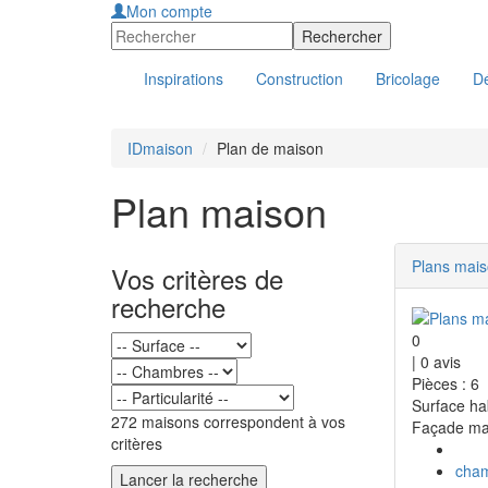
Mon compte
Inspirations
Construction
Bricolage
Dé
IDmaison
Plan de maison
Plan maison
Plans mai
Vos critères de
recherche
0
|
0
avis
Pièces : 6
Surface ha
272 maisons correspondent à vos
Façade ma
critères
cha