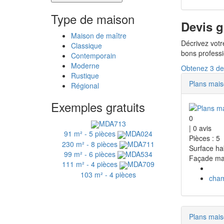
Type de maison
Devis g
Maison de maître
Décrivez votr
Classique
bons profess
Contemporain
Moderne
Obtenez 3 dev
Rustique
Plans mai
Régional
Exemples gratuits
0
MDA713
|
0
avis
91 m² - 5 pièces
MDA024
Pièces : 5
230 m² - 8 pièces
MDA711
Surface ha
99 m² - 6 pièces
MDA534
Façade ma
111 m² - 4 pièces
MDA709
103 m² - 4 pièces
cha
Plans mai