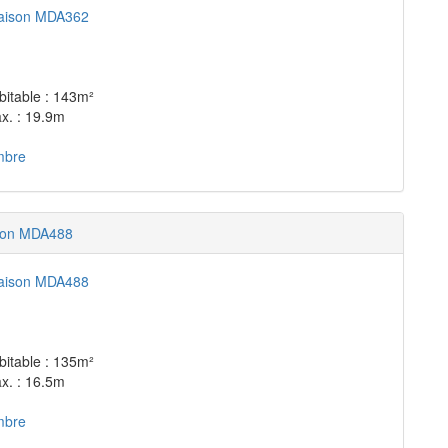
bitable : 143m²
x. : 19.9m
mbre
son MDA488
bitable : 135m²
x. : 16.5m
mbre