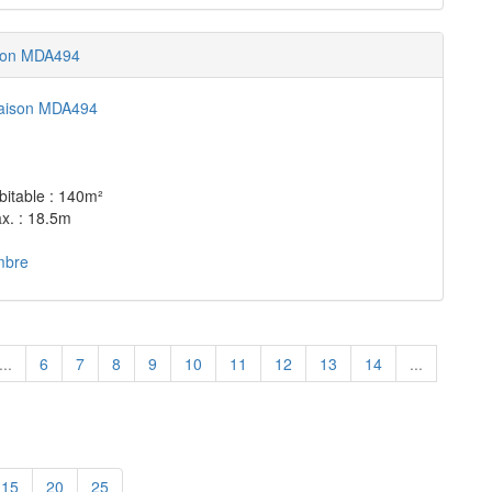
son MDA494
bitable : 140m²
x. : 18.5m
mbre
...
6
7
8
9
10
11
12
13
14
...
15
20
25