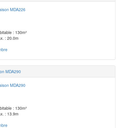
bitable : 130m²
x. : 20.0m
mbre
son MDA290
bitable : 130m²
x. : 13.9m
mbre