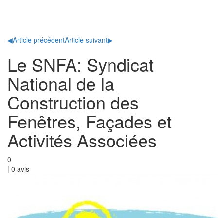
Toggl
naviga
◀
Article précédent
Article suivant
▶
Le SNFA: Syndicat
National de la
Construction des
Fenêtres, Façades et
Activités Associées
0
|
0
avis