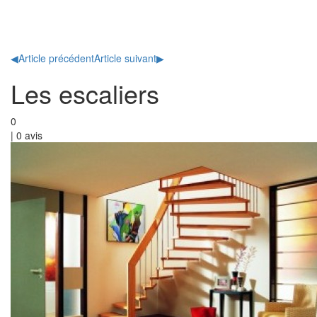
Toggl
naviga
◀
Article précédent
Article suivant
▶
Les escaliers
0
|
0
avis