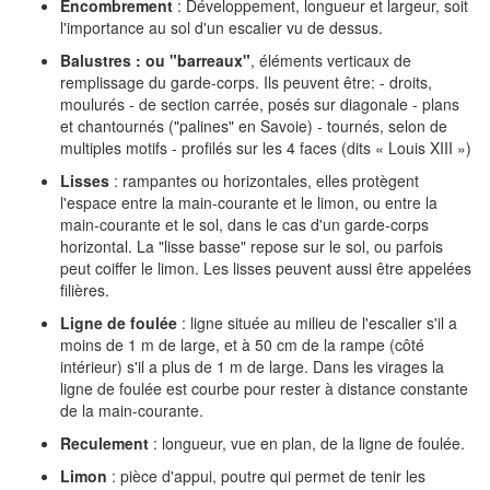
Encombrement
: Développement, longueur et largeur, soit
l'importance au sol d'un escalier vu de dessus.
Balustres : ou "barreaux"
, éléments verticaux de
remplissage du garde-corps. Ils peuvent être: - droits,
moulurés - de section carrée, posés sur diagonale - plans
et chantournés ("palines" en Savoie) - tournés, selon de
multiples motifs - profilés sur les 4 faces (dits « Louis XIII »)
Lisses
: rampantes ou horizontales, elles protègent
l'espace entre la main-courante et le limon, ou entre la
main-courante et le sol, dans le cas d'un garde-corps
horizontal. La "lisse basse" repose sur le sol, ou parfois
peut coiffer le limon. Les lisses peuvent aussi être appelées
filières.
Ligne de foulée
: ligne située au milieu de l'escalier s'il a
moins de 1 m de large, et à 50 cm de la rampe (côté
intérieur) s'il a plus de 1 m de large. Dans les virages la
ligne de foulée est courbe pour rester à distance constante
de la main-courante.
Reculement
: longueur, vue en plan, de la ligne de foulée.
Limon
: pièce d'appui, poutre qui permet de tenir les