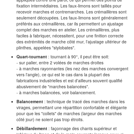
fixation intermédiaires. Les faux-limons sont taillés pour
recevoir marches et contremarches. Les crémaillères sont
seulement découpées. Les faux-limons sont généralement
préférés aux crémaillères, car ils permettent un ajustage
complet des marches en atelier. Les crémaillères, plus
faciles à fabriquer, nécessitent, pour une finition correcte
des extrémités de marche côté mur, l'ajustage ultérieur de
plinthes, appelées "stylobates".
Quart-tournant
: tournant à 90°, il peut être soit:
- sur palier, entre 2 volées de marches droites
- à marches rayonnantes (les nez des marches convergent
vers l'angle), ce qui est le cas dans la plupart des
fabrications industrielles et est d'ailleurs souvent qualifié
abusivement de "marches balancées".
- à marches balancées, voir balancement.
Balancement
: technique de tracé des marches dans les
virages, permettant une répartition confortable et élégante
pour que les "collets" de marches (largeur des marches
côté jour) ne soient pas trop étroits.
Débillardement
: façonnage des chants supérieur et