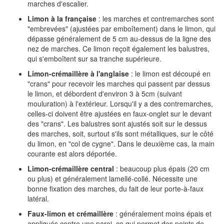
marches d'escalier.
Limon à la française
: les marches et contremarches sont
"embrevées" (ajustées par emboîtement) dans le limon, qui
dépasse généralement de 5 cm au-dessus de la ligne des
nez de marches. Ce limon reçoit également les balustres,
qui s'emboîtent sur sa tranche supérieure.
Limon-crémaillère à l'anglaise
: le limon est découpé en
"crans" pour recevoir les marches qui passent par dessus
le limon, et débordent d'environ 3 à 5cm (suivant
mouluration) à l'extérieur. Lorsqu'il y a des contremarches,
celles-ci doivent être ajustées en faux-onglet sur le devant
des "crans". Les balustres sont ajustés soit sur le dessus
des marches, soit, surtout s'ils sont métalliques, sur le côté
du limon, en "col de cygne". Dans le deuxième cas, la main
courante est alors déportée.
Limon-crémaillère central
: beaucoup plus épais (20 cm
ou plus) et généralement lamellé-collé. Nécessite une
bonne fixation des marches, du fait de leur porte-à-faux
latéral.
Faux-limon et crémaillère
: généralement moins épais et
appliqués contre une paroi, ce qui permet des points de