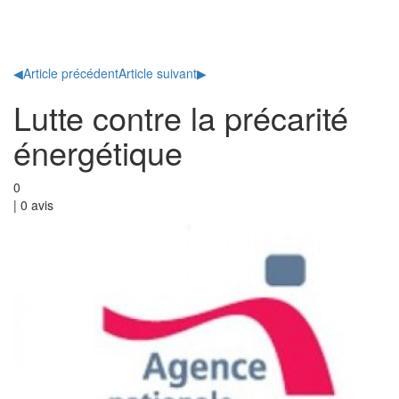
Toggl
naviga
◀
Article précédent
Article suivant
▶
Lutte contre la précarité
énergétique
0
|
0
avis