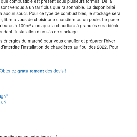
 que combustible est présent sous plusieurs formes. De la
sont vendus à un tarif plus que raisonnable. La disponibilité
ura aucun souci. Pour ce type de combustibles, le stockage sera
r, libre à vous de choisir une chaudière ou un poêle. Le poêle
férieures à 100m² alors que la chaudière à granulés sera idéale
dant l’installation d’un silo de stockage.
es énergies du marché pour vous chauffer et préparer l’hiver
interdire l’installation de chaudières au fioul dès 2022. Pour
: Obtenez
gratuitement
des devis !
sign?
s ?
nsommation selon votre type (…)