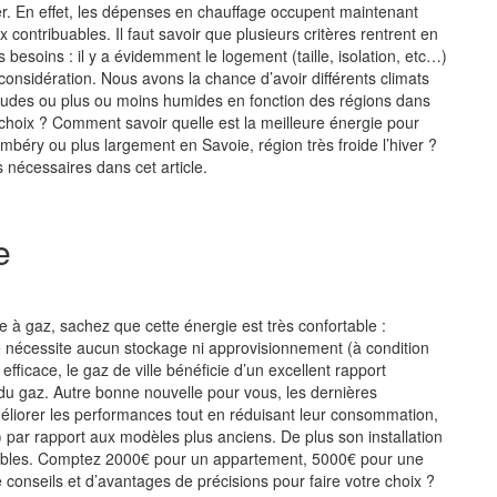
uffer. En effet, les dépenses en chauffage occupent maintenant
ontribuables. Il faut savoir que plusieurs critères rentrent en
 besoins : il y a évidemment le logement (taille, isolation, etc…)
onsidération. Nous avons la chance d’avoir différents climats
haudes ou plus ou moins humides en fonction des régions dans
choix ? Comment savoir quelle est la meilleure énergie pour
béry ou plus largement en Savoie, région très froide l’hiver ?
 nécessaires dans cet article.
e
 à gaz, sachez que cette énergie est très confortable :
ne nécessite aucun stockage ni approvisionnement (à condition
s efficace, le gaz de ville bénéficie d’un excellent rapport
 du gaz. Autre bonne nouvelle pour vous, les dernières
éliorer les performances tout en réduisant leur consommation,
 par rapport aux modèles plus anciens. De plus son installation
ibles. Comptez 2000€ pour un appartement, 5000€ pour une
onseils et d’avantages de précisions pour faire votre choix ?