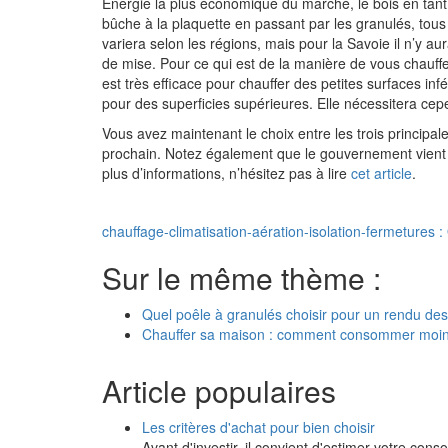
Energie la plus économique du marché, le bois en tant
bûche à la plaquette en passant par les granulés, tous 
variera selon les régions, mais pour la Savoie il n’y a
de mise. Pour ce qui est de la manière de vous chauffe
est très efficace pour chauffer des petites surfaces in
pour des superficies supérieures. Elle nécessitera cepen
Vous avez maintenant le choix entre les trois principal
prochain. Notez également que le gouvernement vient d’
plus d’informations, n’hésitez pas à lire
cet article
.
chauffage-climatisation-aération-isolation-fermetures 
Sur le même thème :
Quel poêle à granulés choisir pour un rendu de
Chauffer sa maison : comment consommer moin
Article populaires
Les critères d'achat pour bien choisir
Avant d'investir, il convient d'estimer votre co