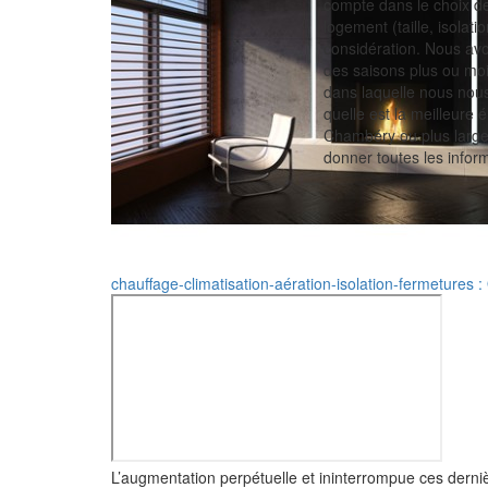
compte dans le choix de
logement (taille, isola
considération. Nous avon
des saisons plus ou mo
dans laquelle nous nou
quelle est la meilleure
Chambéry ou plus largem
donner toutes les inform
chauffage-climatisation-aération-isolation-fermetures 
L’augmentation perpétuelle et ininterrompue ces derni