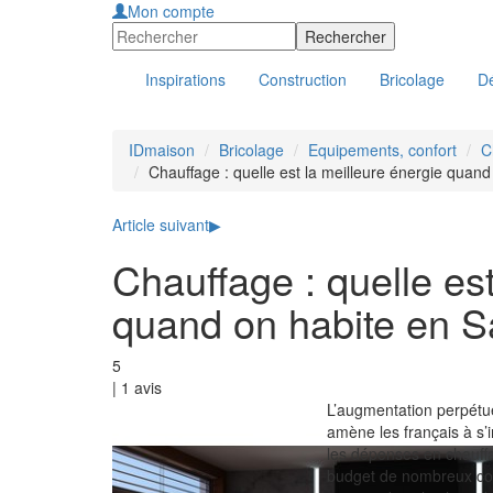
Mon compte
Inspirations
Construction
Bricolage
Dé
IDmaison
Bricolage
Equipements, confort
C
Chauffage : quelle est la meilleure énergie quan
Article suivant
▶
Chauffage : quelle est
quand on habite en S
5
|
1
avis
L’augmentation perpétue
amène les français à s’in
les dépenses en chauff
budget de nombreux contr