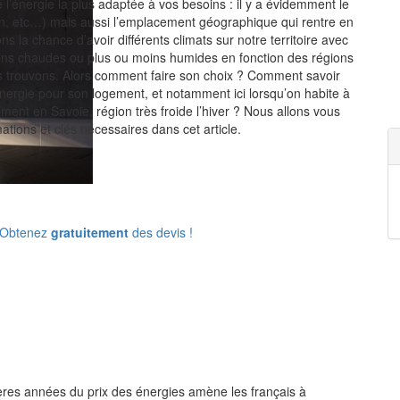
 l’énergie la plus adaptée à vos besoins : il y a évidemment le
tion, etc…) mais aussi l’emplacement géographique qui rentre en
s la chance d’avoir différents climats sur notre territoire avec
ins chaudes ou plus ou moins humides en fonction des régions
s trouvons. Alors comment faire son choix ? Comment savoir
 énergie pour son logement, et notamment ici lorsqu’on habite à
ent en Savoie, région très froide l’hiver ? Nous allons vous
ations et clés nécessaires dans cet article.
: Obtenez
gratuitement
des devis !
ères années du prix des énergies amène les français à