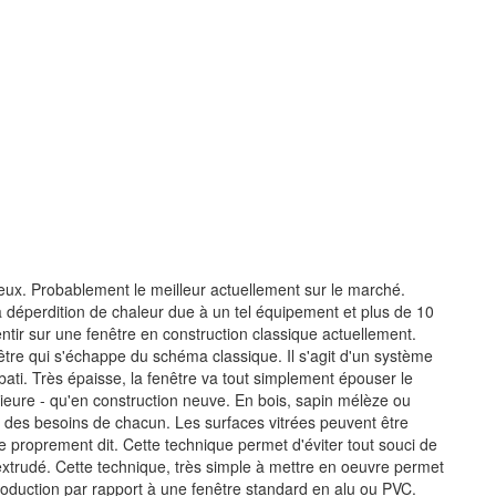
eux. Probablement le meilleur actuellement sur le marché.
 la déperdition de chaleur due à un tel équipement et plus de 10
entir sur une fenêtre en construction classique actuellement.
être qui s'échappe du schéma classique. Il s'agit d'un système
 bati. Très épaisse, la fenêtre va tout simplement épouser le
érieure - qu'en construction neuve. En bois, sapin mélèze ou
n des besoins de chacun. Les surfaces vitrées peuvent être
age proprement dit. Cette technique permet d'éviter tout souci de
é extrudé. Cette technique, très simple à mettre en oeuvre permet
roduction par rapport à une fenêtre standard en alu ou PVC.