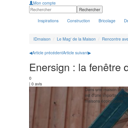
Mon compte
Inspirations
Construction
Bricolage
Dé
IDmaison
Le Mag' de la Maison
Rencontre ave
◀
Article précédent
Article suivant
▶
Enersign : la fenêtre
0
|
0
avis
Dans une maison bioclim
est d’une importance ca
maisons écologiques.