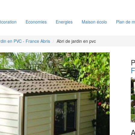
coration
Economies
Energies
Maison écolo
Plan de m
ardin en PVC - France Abris
Abri de jardin en pvc
P
F
A