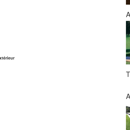
A
xtérieur
T
A