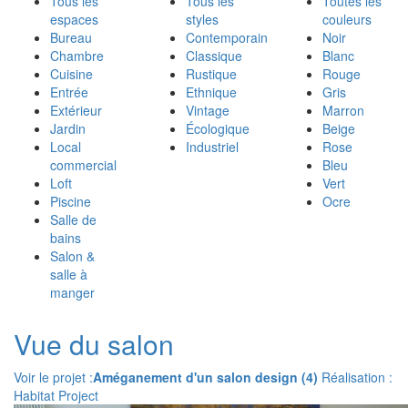
Tous les
Tous les
Toutes les
espaces
styles
couleurs
Bureau
Contemporain
Noir
Chambre
Classique
Blanc
Cuisine
Rustique
Rouge
Entrée
Ethnique
Gris
Extérieur
Vintage
Marron
Jardin
Écologique
Beige
Local
Industriel
Rose
commercial
Bleu
Loft
Vert
Piscine
Ocre
Salle de
bains
Salon &
salle à
manger
Vue du salon
Voir le projet :
Améganement d'un salon design (4)
Réalisation :
Habitat Project