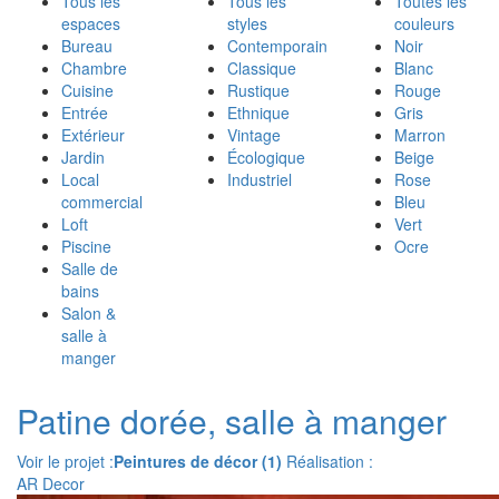
Tous les
Tous les
Toutes les
espaces
styles
couleurs
Bureau
Contemporain
Noir
Chambre
Classique
Blanc
Cuisine
Rustique
Rouge
Entrée
Ethnique
Gris
Extérieur
Vintage
Marron
Jardin
Écologique
Beige
Local
Industriel
Rose
commercial
Bleu
Loft
Vert
Piscine
Ocre
Salle de
bains
Salon &
salle à
manger
Patine dorée, salle à manger
Voir le projet :
Peintures de décor (1)
Réalisation :
AR Decor