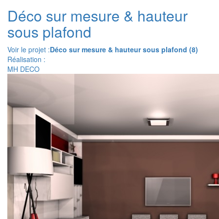
Déco sur mesure & hauteur
sous plafond
Voir le projet :
Déco sur mesure & hauteur sous plafond (8)
Réalisation :
MH DECO