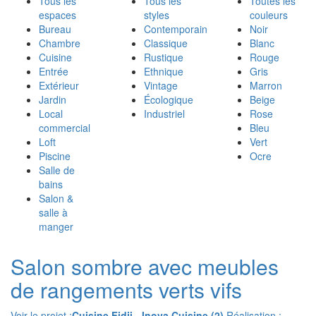
Tous les
Tous les
Toutes les
espaces
styles
couleurs
Bureau
Contemporain
Noir
Chambre
Classique
Blanc
Cuisine
Rustique
Rouge
Entrée
Ethnique
Gris
Extérieur
Vintage
Marron
Jardin
Écologique
Beige
Local
Industriel
Rose
commercial
Bleu
Loft
Vert
Piscine
Ocre
Salle de
bains
Salon &
salle à
manger
Salon sombre avec meubles
de rangements verts vifs
Voir le projet :
Cuisine Fidji - Inova Cuisine (2)
Réalisation :