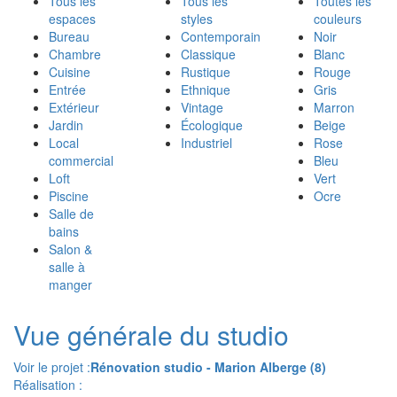
Tous les
Tous les
Toutes les
espaces
styles
couleurs
Bureau
Contemporain
Noir
Chambre
Classique
Blanc
Cuisine
Rustique
Rouge
Entrée
Ethnique
Gris
Extérieur
Vintage
Marron
Jardin
Écologique
Beige
Local
Industriel
Rose
commercial
Bleu
Loft
Vert
Piscine
Ocre
Salle de
bains
Salon &
salle à
manger
Vue générale du studio
Voir le projet :
Rénovation studio - Marion Alberge (8)
Réalisation :