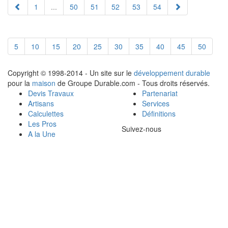
1
...
50
51
52
53
54
5
10
15
20
25
30
35
40
45
50
Copyright © 1998-2014 - Un site sur le
développement durable
pour la
maison
de Groupe Durable.com - Tous droits réservés.
Devis Travaux
Partenariat
Artisans
Services
Calculettes
Définitions
Les Pros
Suivez-nous
A la Une