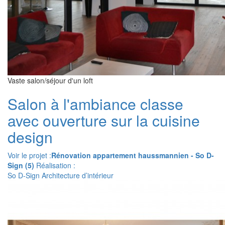
Vaste salon/séjour d'un loft
Salon à l'ambiance classe
avec ouverture sur la cuisine
design
Voir le projet :
Rénovation appartement haussmannien - So D-
Sign (5)
Réalisation :
So D-Sign Architecture d’intérieur