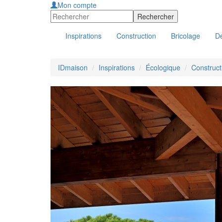
Mon compte
Inspirations
Construction
Bricolage
Dé
IDmaison
Inspirations
Écologique
Constructi