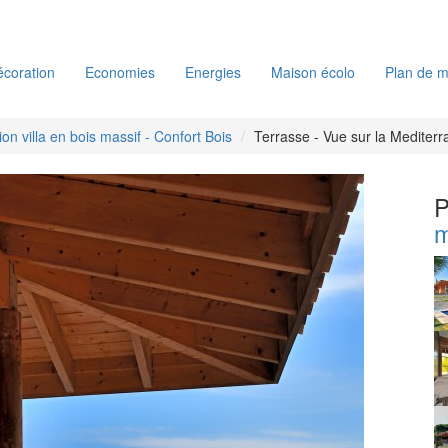
coration
Economies
Energies
Maison écolo
Plan de m
on villa en bois massif - Confort Bois
Terrasse - Vue sur la Mediter
P
m