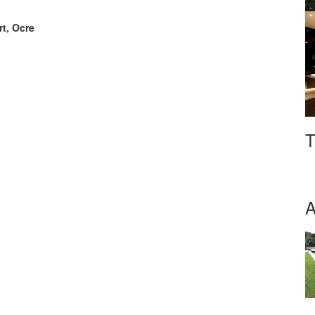
rt, Ocre
T
A