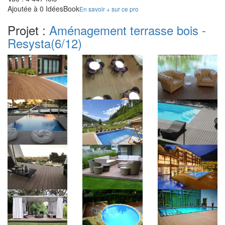
Ajoutée à 0 IdéesBook
En savoir + sur ce pro
Projet :
Aménagement terrasse bois -
Resysta
(6/12)