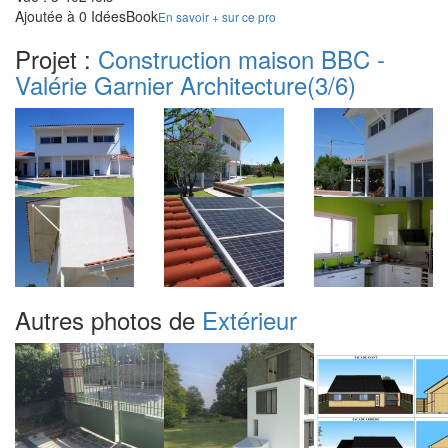
Ajoutée à 0 IdéesBook
En savoir + sur ce pro
Projet :
Construction maison BBC -
Valérie Garnier Architecture
(3/6)
Autres photos de
Extérieur