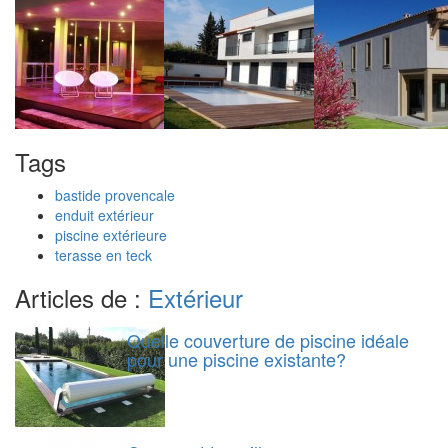
Tags
bastide provencale
enduit extérieur
piscine extérieure
terasse en teck
Articles de :
Extérieur
Quelle couverture de piscine idéale
pour une piscine existante?