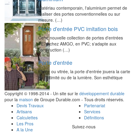
Matériau contemporain, l'aluminium permet de
réaliser des portes conventionnelles ou sur
mesure. (…)
Porte d'entrée PVC imitation bois
Cette nouvelle collection de portes d'entrées
PE70 chez AMGO, en PVC; s'adapte aux
construction (…)
Porte d'entrée
Pleine ou vitrée, la porte d'entrée jouera la carte
de l’intimité ou de la lumière. Son esthétique
(…)
Copyright © 1998-2014 - Un site sur le
développement durable
pour la
maison
de Groupe Durable.com - Tous droits réservés.
Devis Travaux
Partenariat
Artisans
Services
Calculettes
Définitions
Les Pros
Suivez-nous
A la Une