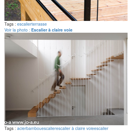
Tags :
escalier
terrasse
Voir la photo :
Escalier à claire voie
Tags :
acier
bambou
escalier
escalier à claire voie
escalier