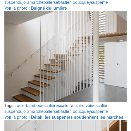
suspendu
jo-a
marche
palier
sébastien boucquey
suspente
Voir la photo :
Baigné de lumière
Tags :
acier
bambou
escalier
escalier à claire voie
escalier
suspendu
jo-a
marche
palier
sébastien boucquey
suspente
Voir la photo :
Détail, les suspentes soutiennent les marches