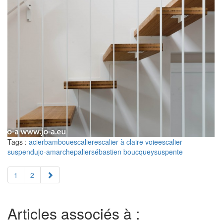
Tags :
acier
bambou
escalier
escalier à claire voie
escalier
suspendu
jo-a
marche
palier
sébastien boucquey
suspente
1
2
Articles associés à :