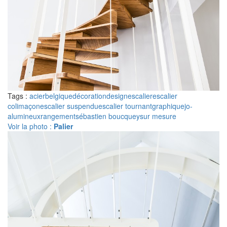
Tags :
acier
belgique
décoration
design
escalier
escalier
colimaçon
escalier suspendu
escalier tournant
graphique
jo-
a
lumineux
rangement
sébastien boucquey
sur mesure
Voir la photo :
Palier