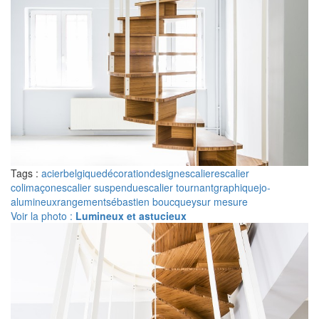
Tags :
acier
belgique
décoration
design
escalier
escalier
colimaçon
escalier suspendu
escalier tournant
graphique
jo-
a
lumineux
rangement
sébastien boucquey
sur mesure
Voir la photo :
Lumineux et astucieux