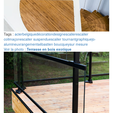
Tags :
acier
belgique
décoration
design
escalier
escalier
colimaçon
escalier suspendu
escalier tournant
graphique
jo-
a
lumineux
rangement
sébastien boucquey
sur mesure
Voir la photo :
Terrasse en bois exotique