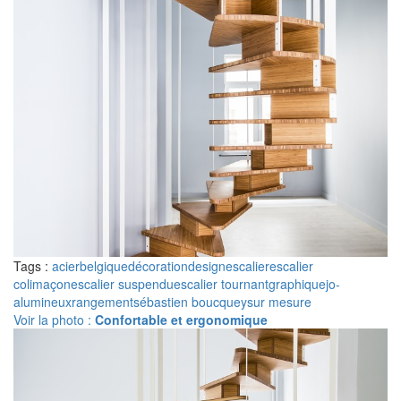
Tags :
acier
belgique
décoration
design
escalier
escalier
colimaçon
escalier suspendu
escalier tournant
graphique
jo-
a
lumineux
rangement
sébastien boucquey
sur mesure
Voir la photo :
Confortable et ergonomique