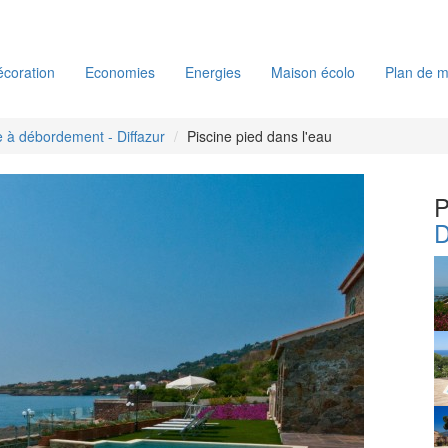
coration
Economies
Energies
Maison écolo
Plan de m
e à débordement - Diffazur
Piscine pied dans l'eau
P
D