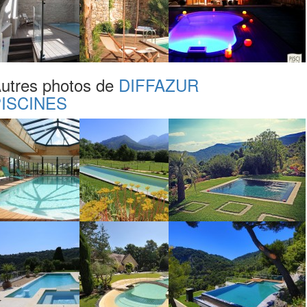
utres photos de
DIFFAZUR
ISCINES