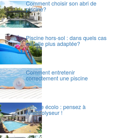
Comment choisir son abri de
piscine?
Piscine hors-sol : dans quels cas
est-elle plus adaptée?
Comment entretenir
correctement une piscine
Piscine écolo : pensez à
l'électrolyseur !