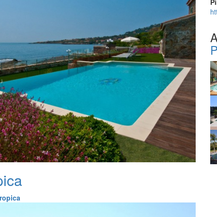
Pi
ht
A
P
pica
tropica