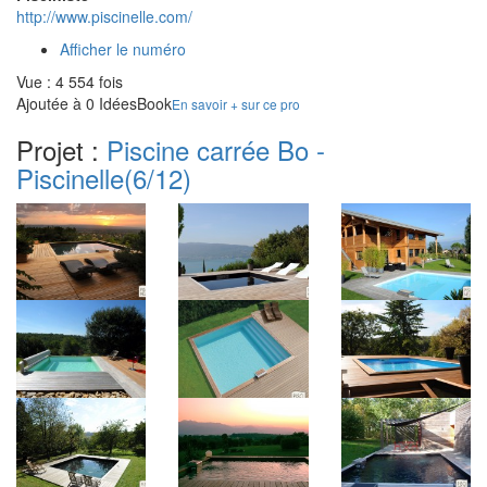
http://www.piscinelle.com/
Afficher le numéro
Vue : 4 554 fois
Ajoutée à 0 IdéesBook
En savoir + sur ce pro
Projet :
Piscine carrée Bo -
Piscinelle
(6/12)