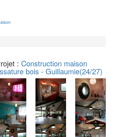
aison
rojet :
Construction maison
ssature bois - Guillaumie
(24/27)