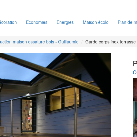
coration
Economies
Energies
Maison écolo
Plan de m
uction maison ossature bois - Guillaumie
Garde corps inox terrasse
P
o