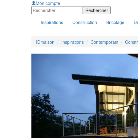
Mon compte
Inspirations
Construction
Bricolage
Dé
IDmaison
Inspirations
Contemporain
Constr