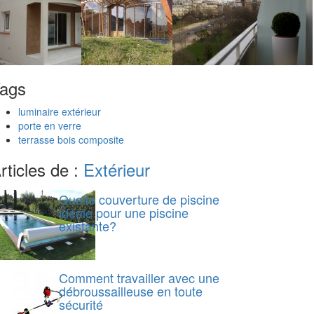
ags
luminaire extérieur
porte en verre
terrasse bois composite
rticles de :
Extérieur
Quelle couverture de piscine
idéale pour une piscine
existante?
Comment travailler avec une
débroussailleuse en toute
sécurité