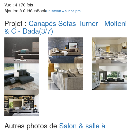
Vue : 4 176 fois
Ajoutée à 0 IdéesBook
En savoir + sur ce pro
Projet :
Canapés Sofas Turner - Molteni
& C - Dada
(3/7)
Autres photos de
Salon & salle à