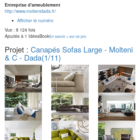
Entreprise d'ameublement
http://www.moltenidada.fr/
Afficher le numéro
Vue : 8 124 fois
Ajoutée à 1 IdéesBook
En savoir + sur ce pro
Projet :
Canapés Sofas Large - Molteni
& C - Dada
(1/11)