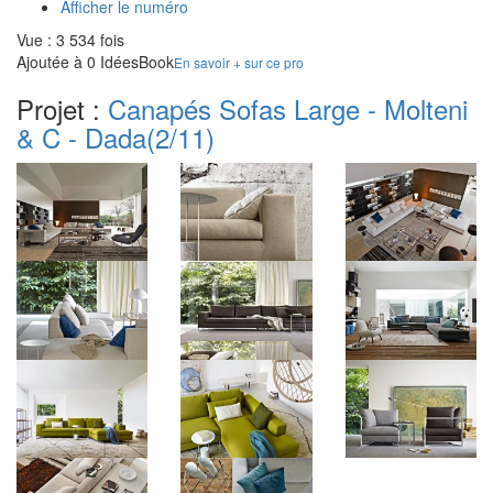
Afficher le numéro
Vue : 3 534 fois
Ajoutée à 0 IdéesBook
En savoir + sur ce pro
Projet :
Canapés Sofas Large - Molteni
& C - Dada
(2/11)