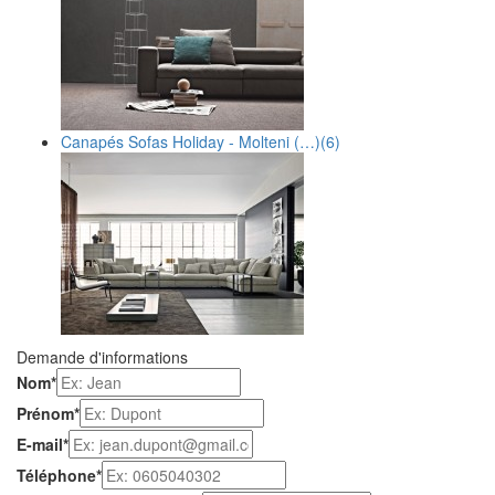
Canapés Sofas Holiday - Molteni (…)
(6)
Demande d'informations
Nom
*
Prénom
*
E-mail
*
Téléphone
*