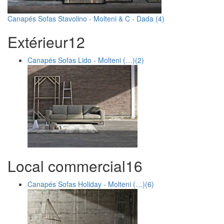
Canapés Sofas Stavolino - Molteni & C - Dada (4)
Extérieur
1
2
Canapés Sofas Lido - Molteni (…)
(2)
Local commercial
1
6
Canapés Sofas Holiday - Molteni (…)
(6)