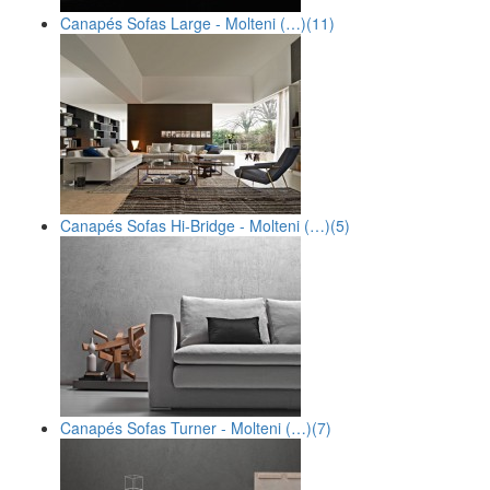
Canapés Sofas Large - Molteni (…)
(11)
Canapés Sofas Hi-Bridge - Molteni (…)
(5)
Canapés Sofas Turner - Molteni (…)
(7)