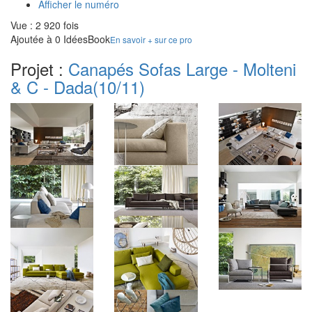
Afficher le numéro
Vue : 2 920 fois
Ajoutée à 0 IdéesBook
En savoir + sur ce pro
Projet :
Canapés Sofas Large - Molteni
& C - Dada
(10/11)