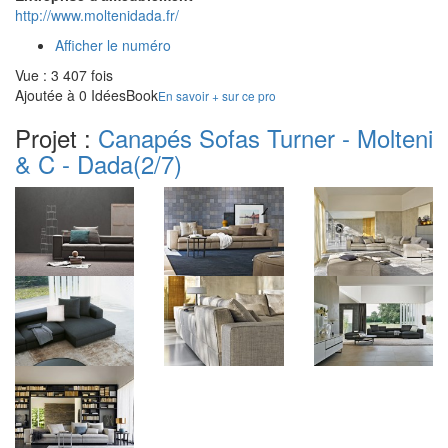
http://www.moltenidada.fr/
Afficher le numéro
Vue : 3 407 fois
Ajoutée à 0 IdéesBook
En savoir + sur ce pro
Projet :
Canapés Sofas Turner - Molteni
& C - Dada
(2/7)