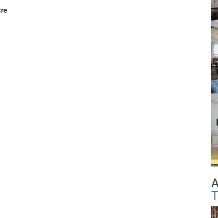
cre
A
T