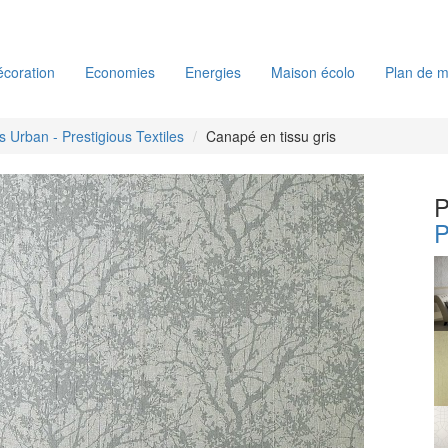
coration
Economies
Energies
Maison écolo
Plan de m
es Urban - Prestigious Textiles
Canapé en tissu gris
P
P