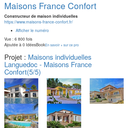
Maisons France Confort
Constructeur de maison individuelles
https://www.maisons-france-confort.fr/
Afficher le numéro
Vue : 6 800 fois
Ajoutée à 0 IdéesBook
En savoir + sur ce pro
Projet :
Maisons individuelles
Languedoc - Maisons France
Confort
(5/5)