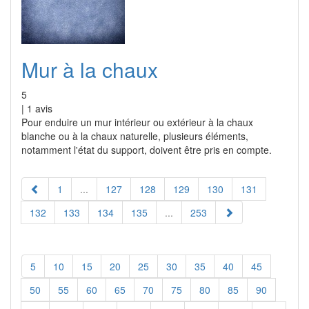
Mur à la chaux
5
|
1
avis
Pour enduire un mur intérieur ou extérieur à la chaux
blanche ou à la chaux naturelle, plusieurs éléments,
notamment l'état du support, doivent être pris en compte.
1
...
127
128
129
130
131
132
133
134
135
...
253
5
10
15
20
25
30
35
40
45
50
55
60
65
70
75
80
85
90