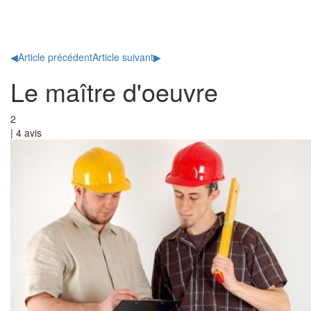
Toggl
naviga
◀
Article précédent
Article suivant
▶
Le maître d'oeuvre
2
|
4
avis