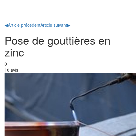
Toggl
naviga
◀
Article précédent
Article suivant
▶
Pose de gouttières en
zinc
0
|
0
avis