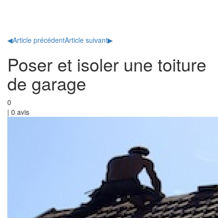
Toggl
naviga
◀
Article précédent
Article suivant
▶
Poser et isoler une toiture
de garage
0
|
0
avis