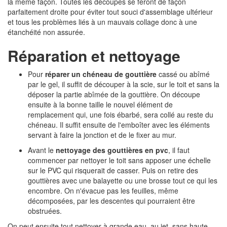
la même façon. Toutes les découpes se feront de façon
parfaitement droite pour éviter tout souci d'assemblage ultérieur
et tous les problèmes liés à un mauvais collage donc à une
étanchéité non assurée.
Réparation et nettoyage
Pour
réparer un chéneau de gouttière
cassé ou abîmé
par le gel, il suffit de découper à la scie, sur le toit et sans la
déposer la partie abîmée de la gouttière. On découpe
ensuite à la bonne taille le nouvel élément de
remplacement qui, une fois ébarbé, sera collé au reste du
chéneau. Il suffit ensuite de l'emboîter avec les éléments
servant à faire la jonction et de le fixer au mur.
Avant le
nettoyage des gouttières en pvc
, il faut
commencer par nettoyer le toit sans apposer une échelle
sur le PVC qui risquerait de casser. Puis on retire des
gouttières avec une balayette ou une brosse tout ce qui les
encombre. On n'évacue pas les feuilles, même
décomposées, par les descentes qui pourraient être
obstruées.
On peut ensuite tout nettoyer à grande eau, au jet, sans haute