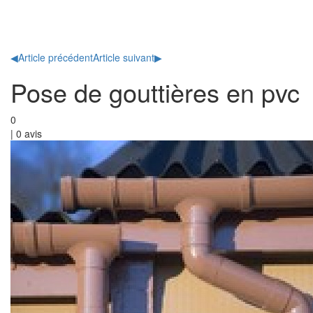
Toggl
naviga
◀
Article précédent
Article suivant
▶
Pose de gouttières en pvc
0
|
0
avis