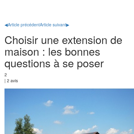
Toggl
naviga
◀
Article précédent
Article suivant
▶
Choisir une extension de
maison : les bonnes
questions à se poser
2
|
2
avis