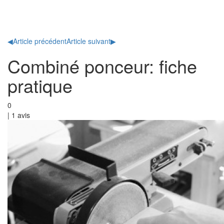
Toggl
naviga
◀
Article précédent
Article suivant
▶
Combiné ponceur: fiche
pratique
0
|
1
avis