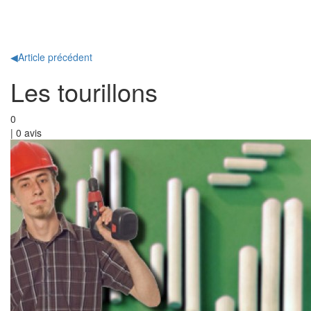
Toggl
naviga
◀
Article précédent
Les tourillons
0
|
0
avis