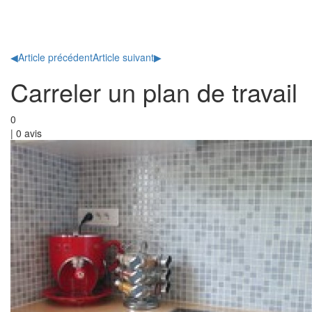
Toggl
naviga
◀
Article précédent
Article suivant
▶
Carreler un plan de travail
0
|
0
avis